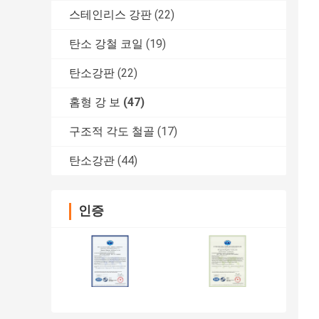
스테인리스 강판
(22)
탄소 강철 코일
(19)
탄소강판
(22)
홈형 강 보
(47)
구조적 각도 철골
(17)
탄소강관
(44)
인증