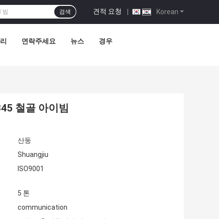
견적 요청
|
Korean
검색
관리
연락주세요
뉴스
경우
345 철골 아이빔
산둥
Shuangjiu
ISO9001
5 톤
communication