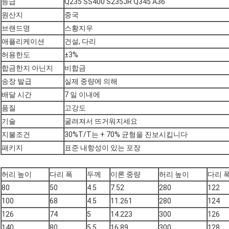
등급
Q235 SS400 S235JR Q345 A36
원산지
중국
브랜드명
스황지우
애플리케이션
건설, 다리
허용한도
±3%
합금한지 아닌지
비합금
송장 발급
실제 중량에 의해
배달 시간
7 일 이내에
품질
고강도
기술
굴려져서 뜨거워지세요
지불조건
30%T/T는 + 70% 균형을 진보시킵니다
패키지
표준 내항성이 있는 포장
허리 높이
다리 폭
두께
이론 중량
허리 높이
다리 
80
50
4.5
7.52
280
122
100
68
4.5
11.261
280
124
126
74
5
14.223
300
126
140
80
5.5
16.89
300
128