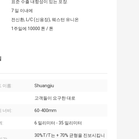
표준 수출 내항성이 있는 포장.
7 일 이내에
전신환, L/C (신용장), 웨스턴 유니온
1주일에 10000 톤 / 톤
빔
 이름:
Shuangjiu
고객들이 요구한 대로
 너비:
60-400mm
께:
6 밀리미터 - 35 밀리미터
30%T/T는 + 70% 균형을 진보시킵니