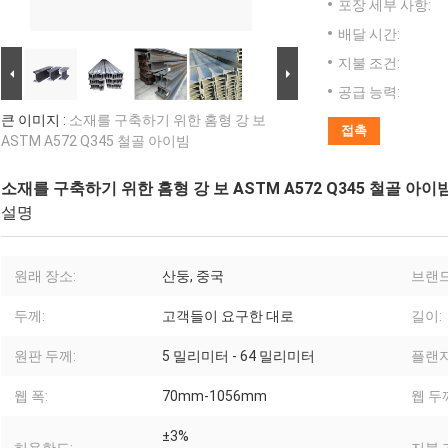
포장 세부 사항:
배달 시간:
지불 조건:
공급 능력:
큰 이미지 :
소재를 구축하기 위한 홈형 강 보
접촉
ASTM A572 Q345 철골 아이빔
소재를 구축하기 위한 홈형 강 보 ASTM A572 Q345 철골 아이
설명
원래 장소:
산둥, 중국
브랜드
두께:
고객들이 요구한 대로
길이:
원판 두께:
5 밀리미터 - 64 밀리미터
플랜지
웹 폭:
70mm-1056mm
웹 두
±3%