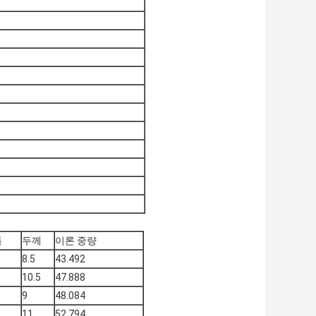
폭
두께
이론 중량
8.5
43.492
10.5
47.888
9
48.084
11
52.794