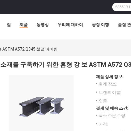
집
제품
동영상
우리에 대하여
공장 여행
품질 
ASTM A572 Q345 철골 아이빔
소재를 구축하기 위한 홈형 강 보 ASTM A572 Q
제품 상세 정보:
원래 장소:
브랜드 이름:
인증:
결제 및 배송 조건:
최소 주문 수량:
가격: