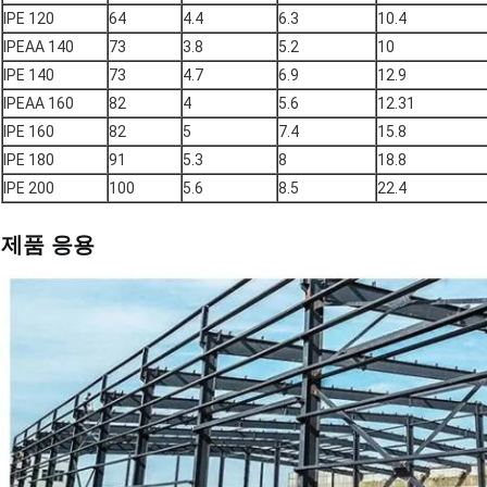
IPE 120
64
4.4
6.3
10.4
IPEAA 140
73
3.8
5.2
10
IPE 140
73
4.7
6.9
12.9
IPEAA 160
82
4
5.6
12.31
IPE 160
82
5
7.4
15.8
IPE 180
91
5.3
8
18.8
IPE 200
100
5.6
8.5
22.4
제품 응용