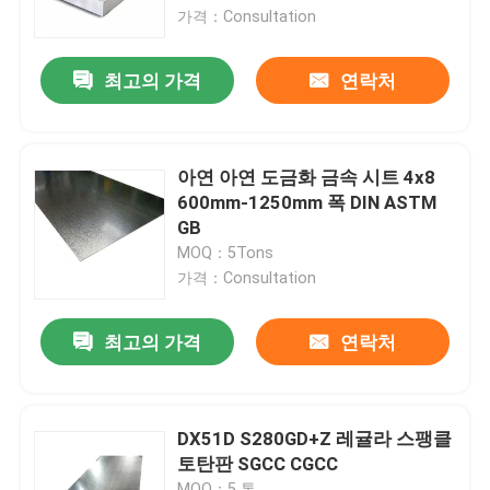
가격：Consultation
우리에 대하여
최고의 가격
연락처
공장 여행
아연 아연 도금화 금속 시트 4x8
품질 관리
600mm-1250mm 폭 DIN ASTM
GB
MOQ：5Tons
연락주세요
가격：Consultation
뉴스
최고의 가격
연락처
경우
DX51D S280GD+Z 레귤라 스팽클
토탄판 SGCC CGCC
컬러 코팅 스틸 코일
MOQ：5 톤