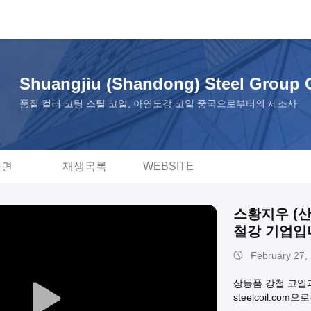
Shuangjiu (Shandong) Steel Group C
품질 컬러 코팅 스틸 코일, 아연도강 코일 중국으로부터의 제조사
화면
재생목록
WEBSITE
스황지우 (산둥
철강 기업입
February 27,
상등품 강철 코일과 
steelcoil.c