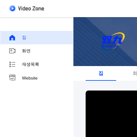
집
화면
재생목록
집
Website