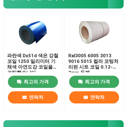
아연도강 코일
PPGI 강철 코일
갈바나이즈 강 시트
파란색 Dx51d 색은 강철
Ral3005 6005 3013
코일 1250 밀리미터 기
9016 5015 컬러 코팅처
채색 아연도강 코일을
리된 시트 코일 0.12-
스테인리스강 코일
코팅했습니다
3mm 두께
최고의 가격
최고의 가격
스테인리스 강판
연락처
연락처
탄소 강철 코일
탄소강판