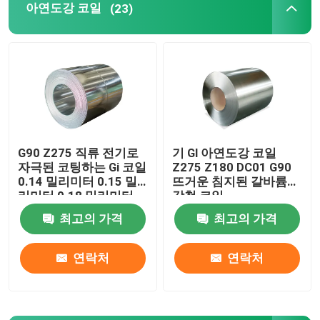
아연도강 코일
(23)
홈형 강 보
구조적 각도 철골
탄소강관
G90 Z275 직류 전기로
기 Gl 아연도강 코일
자극된 코팅하는 Gi 코일
Z275 Z180 DC01 G90
0.14 밀리미터 0.15 밀
뜨거운 침지된 갈바륨
리미터 0.18 밀리미터
강철 코일
0.26 밀리미터
최고의 가격
최고의 가격
연락처
연락처